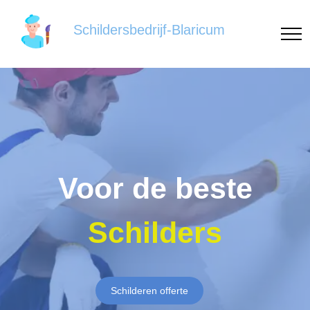
Schildersbedrijf-Blaricum
Voor de beste
Schilders
Schilderen offerte