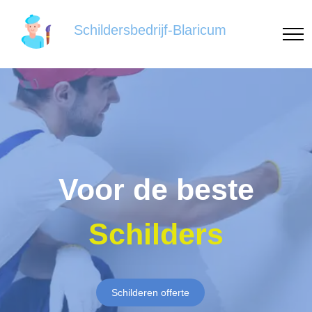
Schildersbedrijf-Blaricum
Voor de beste
Schilders
Schilderen offerte