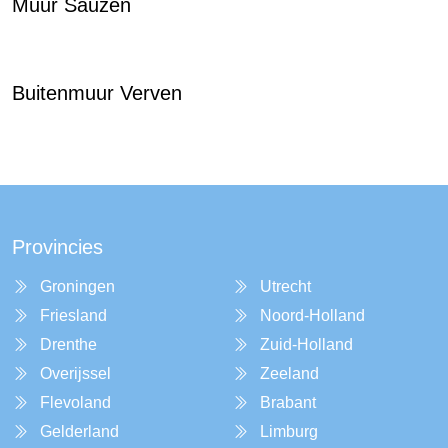
Muur Sauzen
Buitenmuur Verven
Provincies
Groningen
Utrecht
Friesland
Noord-Holland
Drenthe
Zuid-Holland
Overijssel
Zeeland
Flevoland
Brabant
Gelderland
Limburg