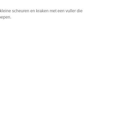
kleine scheuren en kraken met een vuller die
roepen.
angt af van het materiaal van uw balkon en de
erwijl metalen balkons beter kunnen worden
amheid en weerbestendigheid. Zorg ervoor dat
nstig is voor het aanbrengen van de verf. Een
de tweede laag toepast.
kleine schilderkwast handig zijn. Zorg ervoor