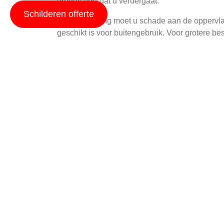
drogen voordat u verdergaat.
Schilderen offerte
Na de reiniging moet u schade aan de oppervla
geschikt is voor buitengebruik. Voor grotere be
Kies de Juiste Verven
Het is essentieel om de juiste vernis of verf t
weersomstandigheden in de regio. Voor houten 
beschermd met een antirot-verf.
Voor betonnen of steenachtige oppervlakken z
de vernis waterdicht is om vochtintrende en s
Aanbrengen van het 
Na de keuze van de juiste verf of vloeistof, ko
droge en koele dag zonder regen is ideaal. Beg
Gebruik een goede kwast of rol om de verf geli
dat alle hoeken en randen goed worden bedekt