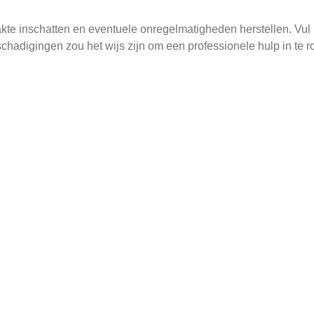
kte inschatten en eventuele onregelmatigheden herstellen. Vul 
schadigingen zou het wijs zijn om een professionele hulp in te 
e kiezen voor uw balkon in Luttelgeest. De keuze van de vernis h
balkons is een buitenverf met UV-bescherming aan te raden, t
ijn epoxy- of polyurethaanverven geschikt vanwege hun duurza
chimmelgroei te voorkomen.
Verven
mt het aanbrengen op de beurt. Verzeker u ervan dat het weer gu
in met een dunne laag en laat deze volledig drogen voordat u 
jkmatig te verwerken. Voor moeilijk bereikbare plekken kan een 
.