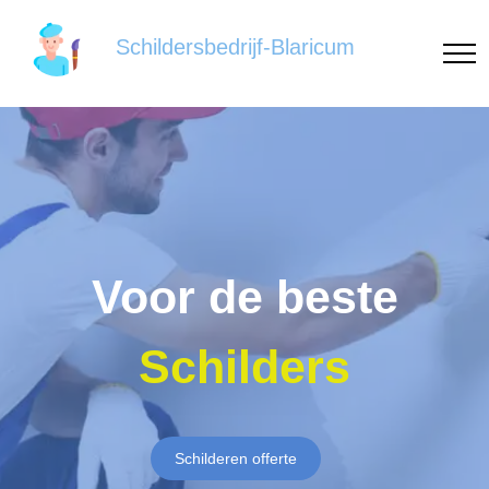
Schildersbedrijf-Blaricum
Voor de beste
Schilders
Schilderen offerte