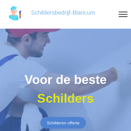
Schildersbedrijf-Blaricum
Voor de beste
Schilders
Schilderen offerte